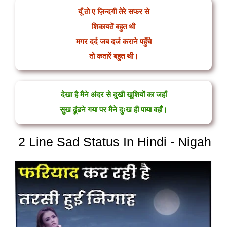
यूँ तो ए ज़िन्दगी तेरे सफर से
शिकायतें बहुत थी
मगर दर्द जब दर्ज कराने पहुँचे
तो कतारें बहुत थी।
देखा है मैने अंदर से दुखी खुशियों का जहाँ
सुख ढूंढने गया पर मैने दुःख ही पाया वहाँ।
2 Line Sad Status In Hindi - Nigah